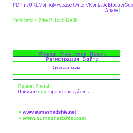
PDFmyURL
Mail.ru
Myspace
Twitter
VKontakte
Blogger
Goo
Share
|
Verification: 7dfe1f11bcb42e3b
Форум
Участники
Поиск
Регистрация
Войти
Активные темы
Привет, Гость!
Войдите
или
зарегистрируйтесь
.
»
www.sumashedshie.net
»
www.sumashedshie.com