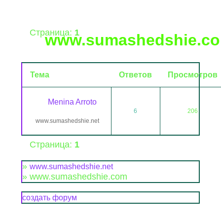
Страница:
1
www.sumashedshie.c
Тема
Ответов
Просмотров
Menina Arroto
6
206
www.sumashedshie.net
Страница:
1
»
www.sumashedshie.net
»
www.sumashedshie.com
создать форум