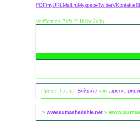
PDFmyURL
Mail.ru
Myspace
Twitter
VKontakte
B
Verification: 7dfe1f11bcb42e3b
Привет, Гость!
Войдите
или
зарегистриру
»
»
www.sumas
www.sumashedshie.net