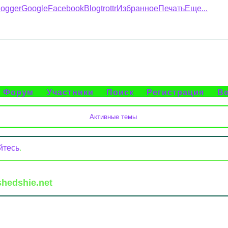
logger
Google
Facebook
Blogtrottr
Избранное
Печать
Еще...
Форум
Участники
Поиск
Регистрация
В
Активные темы
йтесь
.
hedshie.net