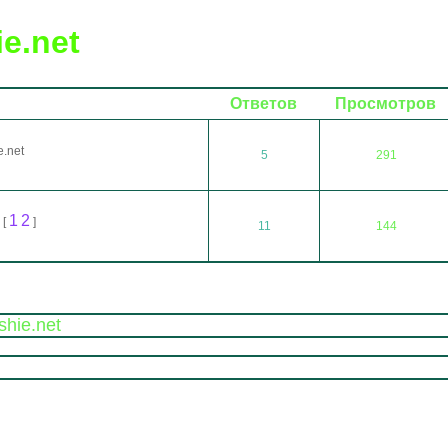
e.net
Ответов
Просмотров
.net
5
291
1
2
[
]
11
144
hie.net