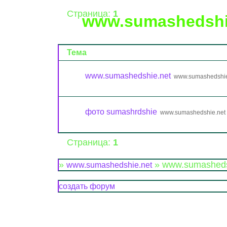
Страница:
1
www.sumashedshi
Тема
www.sumashedshie.net
www.sumashedshie
фото sumashrdshie
www.sumashedshie.net
Страница:
1
»
»
www.sumasheds
www.sumashedshie.net
создать форум