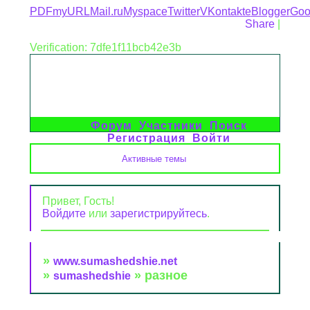
PDFmyURL
Mail.ru
Myspace
Twitter
VKontakte
Blogger
Goo
Share
|
Verification: 7dfe1f11bcb42e3b
Форум
Участники
Поиск
Регистрация
Войти
Активные темы
Привет, Гость!
Войдите
или
зарегистрируйтесь
.
»
www.sumashedshie.net
»
»
разное
sumashedshie