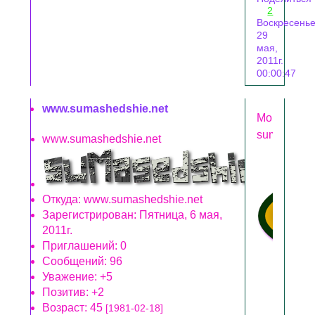
2
Воскресенье
29
мая,
2011г.
00:00:47
www.sumashedshie.net
MouseOver
sumashedsh
www.sumashedshie.net
Откуда:
www.sumashedshie.net
Зарегистрирован
: Пятница, 6 мая,
2011г.
Приглашений:
0
Сообщений:
96
Уважение:
+5
Позитив:
+2
Возраст:
45
[1981-02-18]