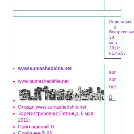
Поделиться
4
Воскресенье
29
мая,
2011г.
01:45:57
www.sumashedshie.net
sumasheds
sumasheds
www.sumashedshie.net
net.gif
0
Откуда:
www.sumashedshie.net
Зарегистрирован
: Пятница, 6 мая,
2011г.
Приглашений:
0
Сообщений:
96