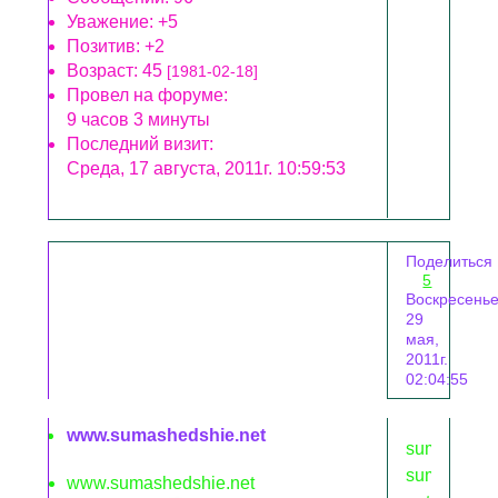
Уважение:
+5
Позитив:
+2
Возраст:
45
[1981-02-18]
Провел на форуме:
9 часов 3 минуты
Последний визит:
Среда, 17 августа, 2011г. 10:59:53
Поделиться
5
Воскресенье
29
мая,
2011г.
02:04:55
www.sumashedshie.net
sumasheds
sumasheds
www.sumashedshie.net