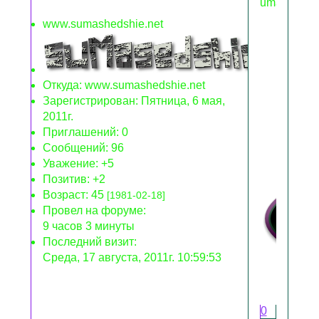
umashedshi
www.sumashedshie.net
Код
<im
Откуда:
www.sumashedshie.net
Зарегистрирован
: Пятница, 6 мая,
2011г.
Приглашений:
0
Сообщений:
96
Уважение:
+5
Позитив:
+2
Возраст:
45
[1981-02-18]
Провел на форуме:
9 часов 3 минуты
Последний визит:
Среда, 17 августа, 2011г. 10:59:53
0